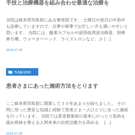
手技と治療機器を組み合わせ最適な治療を
当院は岐阜県羽島郡にある整骨院です。 土曜日や祝日の午前中
も診療していますので、仕事や家事でお忙しい方も通いやすいと
思います。 当院には、酸素カプセルや超弱低周波治療器、頸椎
牽引機、ウォーターベッド、ライズトロンなど、さ […]
2016.07.28
NAKANO
患者さまにあった施術方法をとります
ここ岐阜県羽島郡に開業して３０年あまりが経ちました。 その
間に培った豊富な知識と経験で患者さま一人ひとりに合った施術
を行っています。 当院では柔道整復術の基本にのっとり筋肉を
緩め骨格を整える人間本来の自然治癒力を高める、 […]
2016.07.26