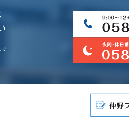
は
い
まで