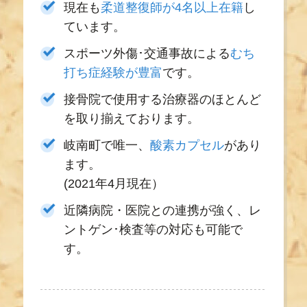
現在も
柔道整復師が4名以上在籍
し
ています。
スポーツ外傷･交通事故による
むち
打ち症経験が豊富
です。
接骨院で使用する治療器のほとんど
を取り揃えております。
岐南町で唯一、
酸素カプセル
があり
ます。
(2021年4月現在）
近隣病院・医院との連携が強く、レ
ントゲン･検査等の対応も可能で
す。