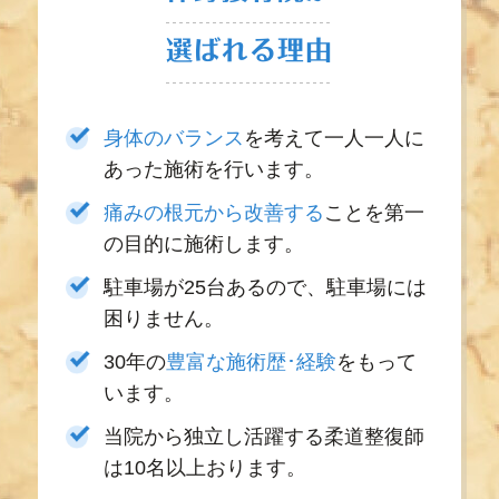
選ばれる理由
身体のバランス
を考えて一人一人に
あった施術を行います。
痛みの根元から改善する
ことを第一
の目的に施術します。
駐車場が25台あるので、駐車場には
困りません。
30年の
豊富な施術歴･経験
をもって
います。
当院から独立し活躍する柔道整復師
は10名以上おります。