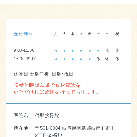
月
火
水
木
金
土
日
祝
受付時間
9:00-12:00
●
●
●
●
●
●
休
休
16:00-19:00
●
●
●
●
●
休
休
休
休診日 土曜午後･日曜･祝日
※受付時間以降でもお電話を
いただければ施術を行っております。
医院名
仲野接骨院
所在地
〒501-6004 岐阜県羽島郡岐南町野中
2丁目65番地