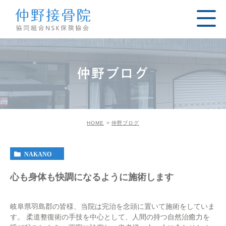
仲野ブログ
HOME
仲野ブログ
NAKANO
心も身体も快調になるように施術します
岐阜県羽島郡の皆様、当院は完治を念頭に置いて施術をしていま
す。 柔道整復術の手技を中心として、人間の持つ自然治癒力を