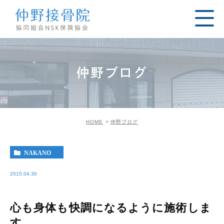
仲野ブログ
HOME
仲野ブログ
NAKANO
2015.04.30
心も身体も快調になるように施術しま
す