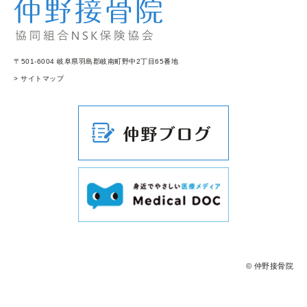
〒501-6004 岐阜県羽島郡岐南町野中2丁目65番地
> サイトマップ
© 仲野接骨院