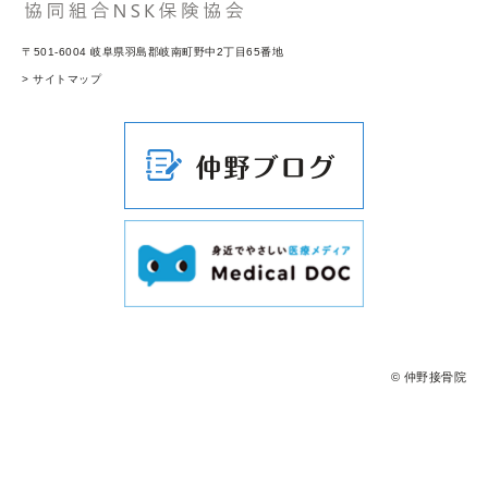
〒501-6004 岐阜県羽島郡岐南町野中2丁目65番地
> サイトマップ
© 仲野接骨院