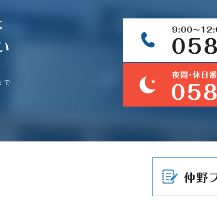
は
い
まで